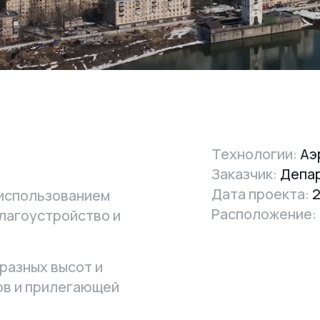
Технологии:
Аэ
Заказчик:
Депар
Дата проекта:
2
 использованием
Расположение:
лагоустройство и
разных высот и
ов и прилегающей